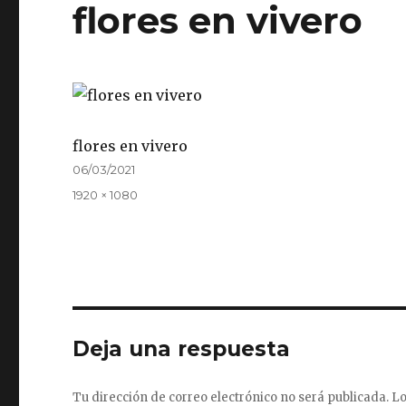
flores en vivero
flores en vivero
Publicado
06/03/2021
el
Tamaño
1920 × 1080
completo
Deja una respuesta
Tu dirección de correo electrónico no será publicada.
Lo