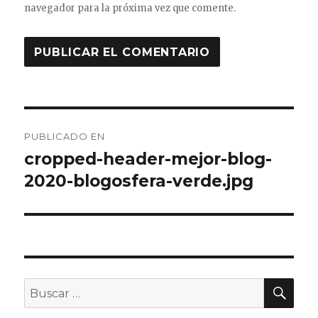
navegador para la próxima vez que comente.
Navegación
PUBLICADO EN
de
cropped-header-mejor-blog-
2020-blogosfera-verde.jpg
entradas
BU
Buscar
por: