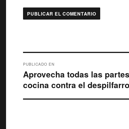
Navegación
PUBLICADO EN
de
Aprovecha todas las partes
entradas
cocina contra el despilfarr