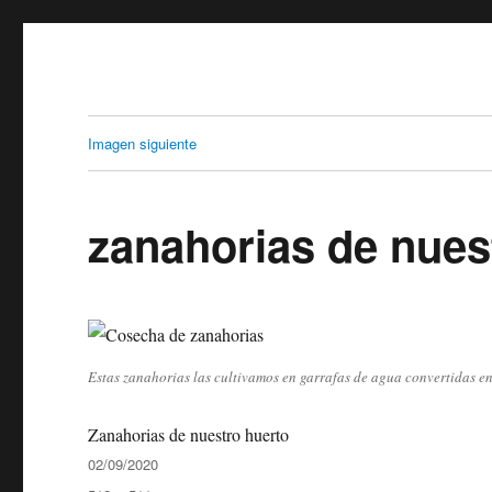
Imagen siguiente
zanahorias de nues
Estas zanahorias las cultivamos en garrafas de agua convertidas en
Zanahorias de nuestro huerto
Publicado
02/09/2020
el