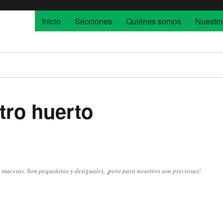
Inicio
Secciones
Quiénes somos
Nuestro
tro huerto
 macetas. Son pequeñitas y desiguales, ¡pero para nosotros son preciosas!