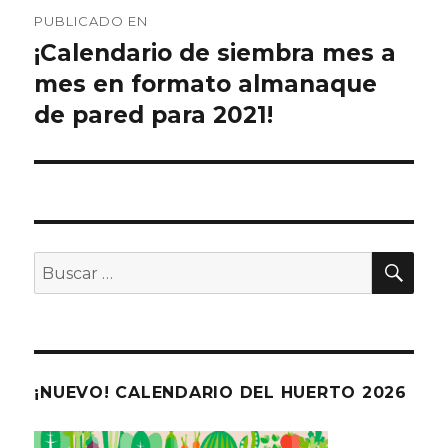
Navegación
PUBLICADO EN
de
¡Calendario de siembra mes a
mes en formato almanaque
entradas
de pared para 2021!
BU
Buscar
por:
¡NUEVO! CALENDARIO DEL HUERTO 2026