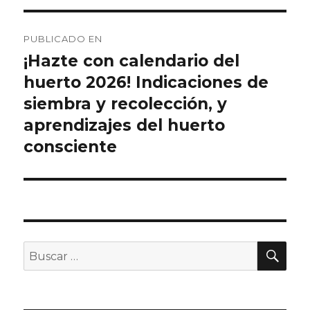
Navegación
PUBLICADO EN
de
¡Hazte con calendario del
huerto 2026! Indicaciones de
entradas
siembra y recolección, y
aprendizajes del huerto
consciente
BU
Buscar
por: