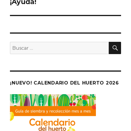
¡Ayuda!
entradas
BU
Buscar
por:
¡NUEVO! CALENDARIO DEL HUERTO 2026