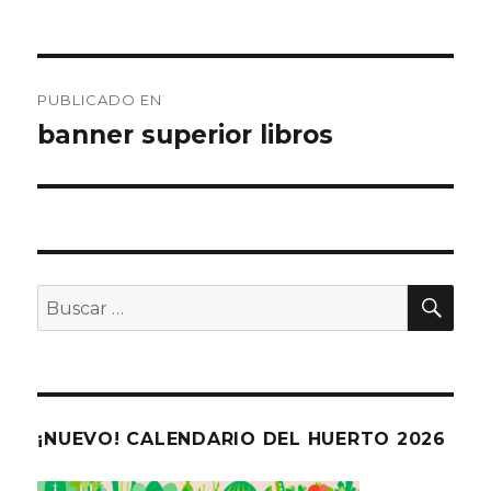
Navegación
PUBLICADO EN
de
banner superior libros
entradas
BU
Buscar
por:
¡NUEVO! CALENDARIO DEL HUERTO 2026