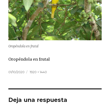
Oropéndola en frutal
Oropéndola en frutal
Publicado
Tamaño
01/10/2020
1920 × 1440
el
completo
Deja una respuesta