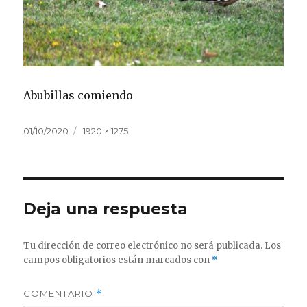
Abubillas comiendo
Publicado
Tamaño
01/10/2020
1920 × 1275
el
completo
Deja una respuesta
Tu dirección de correo electrónico no será publicada.
Los
campos obligatorios están marcados con
*
COMENTARIO
*