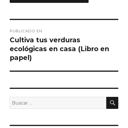
Navegación
PUBLICADO EN
de
Cultiva tus verduras
ecológicas en casa (Libro en
entradas
papel)
BU
Buscar
por: