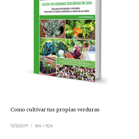
Como cultivar tus propias verduras
Publicado
Tamaño
13/12/2017
814 × 926
el
completo