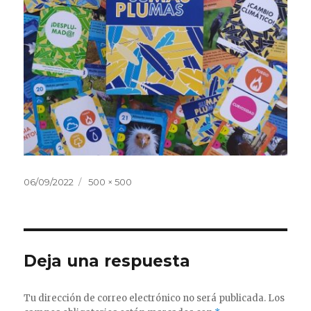
Publicado
Tamaño
06/09/2022
500 × 500
el
completo
Deja una respuesta
Tu dirección de correo electrónico no será publicada.
Los