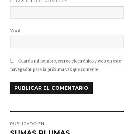
CORREO ELECTRÓNICO
*
WEB
Guarda mi nombre, correo electrónico y web en este
navegador para la próxima vez que comente.
Navegación
PUBLICADO EN
de
SUMAS PLUMAS