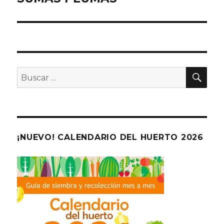
entradas
BU
Buscar
por:
¡NUEVO! CALENDARIO DEL HUERTO 2026