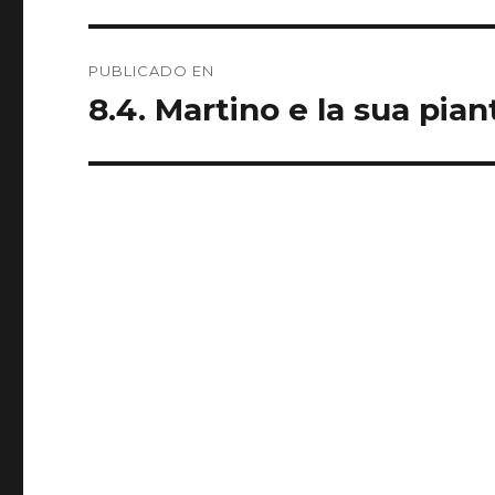
Navegación
PUBLICADO EN
de
8.4. Martino e la sua pia
entradas