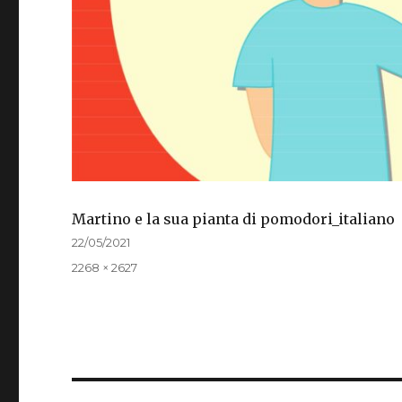
Martino e la sua pianta di pomodori_italiano
Publicado
22/05/2021
el
Tamaño
2268 × 2627
completo