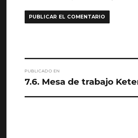
Navegación
PUBLICADO EN
de
7.6. Mesa de trabajo Ke
entradas