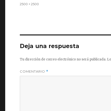
el
Tamaño
2500 × 2500
completo
Deja una respuesta
Tu dirección de correo electrónico no será publicada.
Lo
COMENTARIO
*