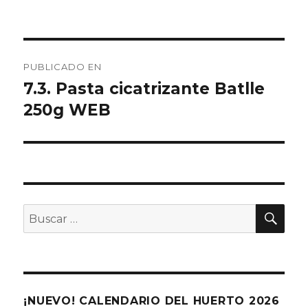
Navegación
PUBLICADO EN
de
7.3. Pasta cicatrizante Batlle
250g WEB
entradas
BU
Buscar
por:
¡NUEVO! CALENDARIO DEL HUERTO 2026