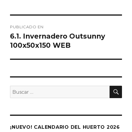
Navegación
PUBLICADO EN
de
6.1. Invernadero Outsunny
100x50x150 WEB
entradas
BU
Buscar
por:
¡NUEVO! CALENDARIO DEL HUERTO 2026