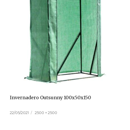
Invernadero Outsunny 100x50x150
Publicado
Tamaño
22/05/2021
2500 × 2500
el
completo