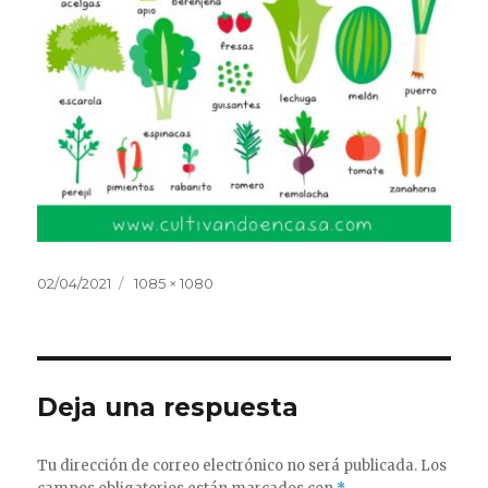
Publicado
Tamaño
02/04/2021
1085 × 1080
el
completo
Deja una respuesta
Tu dirección de correo electrónico no será publicada.
Los