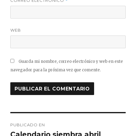
CORREO ELECTRÓNICO
*
WEB
Guarda mi nombre, correo electrónico y web en este
navegador para la próxima vez que comente.
Navegación
PUBLICADO EN
de
Calendario siembra abril