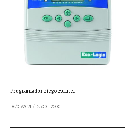
Programador riego Hunter
Publicado
Tamaño
06/06/2021
2500 × 2500
el
completo