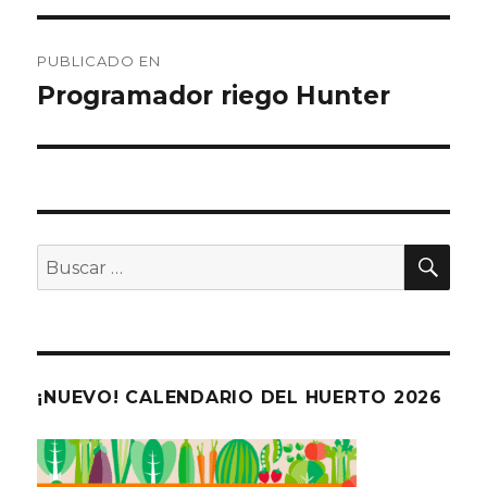
Navegación
PUBLICADO EN
de
Programador riego Hunter
entradas
BU
Buscar
por:
¡NUEVO! CALENDARIO DEL HUERTO 2026