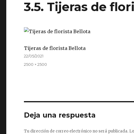
3.5. Tijeras de fl
Tijeras de florista Bellota
Publicado
22/05/2021
el
Tamaño
2500 × 2500
completo
Deja una respuesta
Tu dirección de correo electrónico no será publicada.
Lo