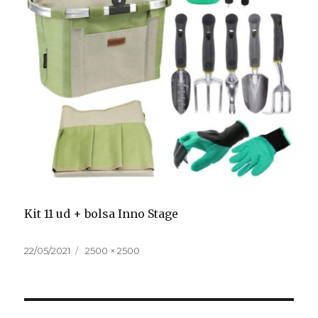
Kit 11 ud + bolsa Inno Stage
Publicado
Tamaño
22/05/2021
2500 × 2500
el
completo