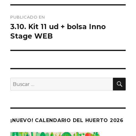
Navegación
PUBLICADO EN
de
3.10. Kit 11 ud + bolsa Inno
Stage WEB
entradas
BU
Buscar
por:
¡NUEVO! CALENDARIO DEL HUERTO 2026