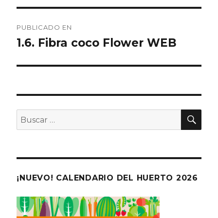
Navegación
PUBLICADO EN
de
1.6. Fibra coco Flower WEB
entradas
BU
Buscar
por:
¡NUEVO! CALENDARIO DEL HUERTO 2026