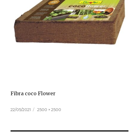
Fibra coco Flower
Publicado
Tamaño
22/05/2021
2500 × 2500
el
completo